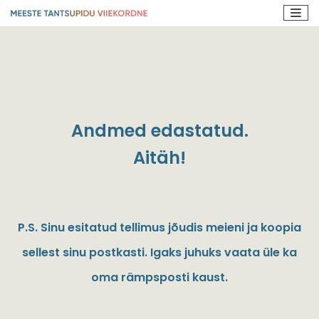
Skip
to
content
Andmed edastatud.
Aitäh!
P.S. Sinu esitatud tellimus jõudis meieni ja koopia
sellest sinu postkasti. Igaks juhuks vaata üle ka
oma rämpsposti kaust.